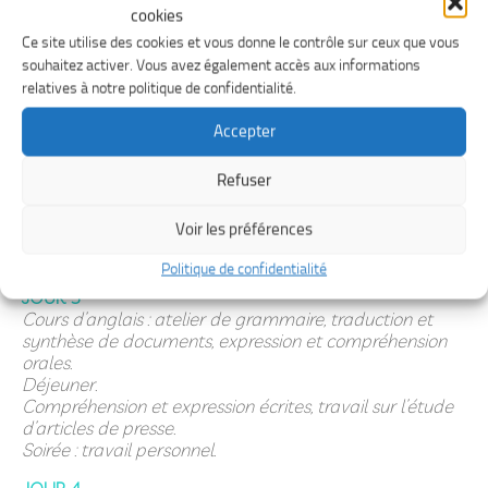
cookies
Départ de Paris. Arrivée à Londres. Transfert vers
Cambridge. Installation, accueil et tour d’orientation des
Ce site utilise des cookies et vous donne le contrôle sur ceux que vous
lieux dîner et soirée de bienvenue.
souhaitez activer. Vous avez également accès aux informations
relatives à notre politique de confidentialité.
JOUR 2
Test d’évaluation, cours : atelier de grammaire,
Accepter
traduction et synthèse de documents, expression et
compréhension orales.
Refuser
Déjeuner.
Compréhension et expression écrites, travail sur l’étude
Voir les préférences
d’articles de presse.
Soirée : travail personnel.
Politique de confidentialité
JOUR 3
Cours d’anglais :
atelier de grammaire, traduction et
synthèse de documents, expression et compréhension
orales.
Déjeuner.
Compréhension et expression écrites, travail sur l’étude
d’articles de presse.
Soirée : travail personnel.